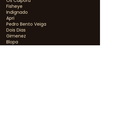
Os Caipora
Fisheye
Indignado
Apri
Pedro Bento Veiga
Dois Dias
Gimenez
Blopa
Loro
Visão Pura
Bart
Lacuca 288
Flashbeck
Tramit Rap
Dropê Comando Selva
Lepô Comando Selva
Rico Neurótico
Big Papo Reto
MV Hemp
Ramonzin
Nissin
Margiotto
Pep Beats
Losk