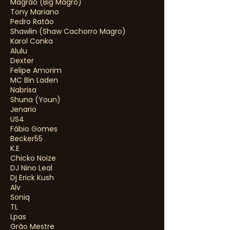
Magrão (Big Magro)
Tony Mariano
Pedro Ratão
Shawlin (Shaw Cachorro Magro)
Karol Conka
Alulu
Dexter
Felipe Amorim
MC Bin Laden
Nabrisa
Shuna (Youn)
Jenario
US4
Fábio Gomes
Becker55
K.E
Chicko Noize
DJ Nino Leal
Dj Erick Kush
Alv
Soniq
TL
Lpas
Grão Mestre