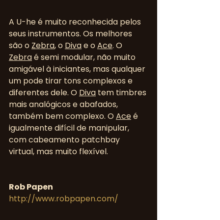
A U-he é muito reconhecida pelos 
seus instrumentos. Os melhores 
são o 
Zebra
, o 
Diva
 e o 
Ace
. O 
Zebra
 é semi modular, não muito 
amigável à iniciantes, mas qualquer 
um pode tirar tons complexos e 
diferentes dele. O 
Diva
 tem timbres 
mais analógicos e abafados, 
também bem complexo. O 
Ace
 é 
igualmente difícil de manipular, 
com cabeamento patchbay 
virtual, mas muito flexível.
Rob Papen
http://www.robpapen.com/