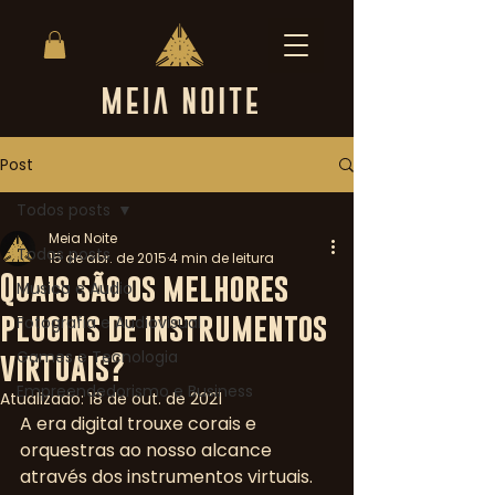
Post
Todos posts
Meia Noite
Todos posts
15 de abr. de 2015
4 min de leitura
Quais são os melhores
Musica e Audio
plugins de instrumentos
Fotografia e Audiovisual
Games e Tecnologia
virtuais?
Empreendedorismo e Business
Atualizado:
18 de out. de 2021
A era digital trouxe corais e 
orquestras ao nosso alcance 
através dos instrumentos virtuais. 