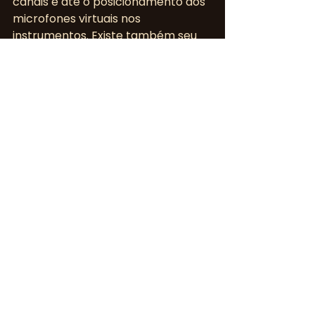
canais e até o posicionamento dos 
microfones virtuais nos 
instrumentos. Existe também seu 
irmão mais novo, muito 
semelhante, porém mais prático, o 
EZdrummer.
XLN Audio Addictive Drums
http://www.xlnaudio.com/
A XLN Audio tem também outros 