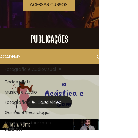
ACESSAR CURSOS
PUBLICAÇÕES
ACADEMY
Fotografia e Audiovisual
Todos posts
Musica e Audio
Load video
Fotografia e Audiovisual
Games e Tecnologia
Empreendedorismo e
Business