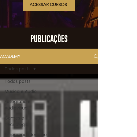
ACESSAR CURSOS
PUBLICAÇÕES
ACADEMY
Todos posts
Todos posts
Musica e Audio
Fotografia e
Audiovisual
Games e
Tecnologia
Empreendedorismo