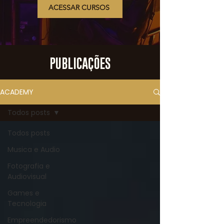
ACESSAR CURSOS
PUBLICAÇÕES
ACADEMY
Todos posts
Todos posts
Musica e Audio
Fotografia e
Audiovisual
Games e
Tecnologia
Empreendedorismo