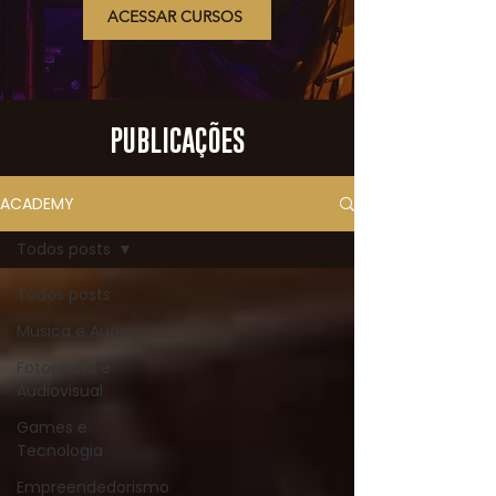
ACESSAR CURSOS
PUBLICAÇÕES
ACADEMY
Todos posts
Todos posts
Musica e Audio
Fotografia e
Audiovisual
Games e
Tecnologia
Empreendedorismo