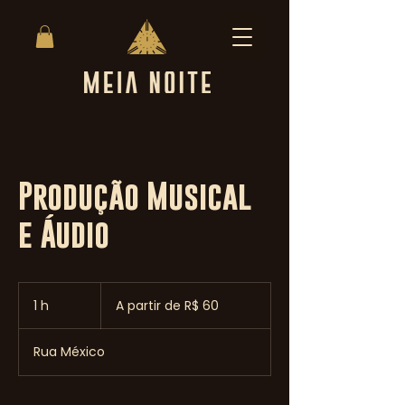
Produção Musical
e Áudio
A
partir
1 h
1
A partir de R$ 60
de
60
Reais
brasileiros
Rua México