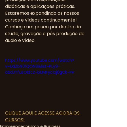
didáticas e aplicações práticas. 
Estaremos expandindo os nossos 
cursos e vídeos continuamente! 
Conheça um pouco por dentro do 
studio, gravação e pós produção de 
áudio e vídeo.
https://www.youtube.com/watch?
v=UdZbN01QON8&list=PLy9-
abdJTfusOldcZ-bUMFycQj0gCk-PH
CLIQUE AQUI E ACESSE AGORA OS 
CURSOS!
Empreendedorismo e Business