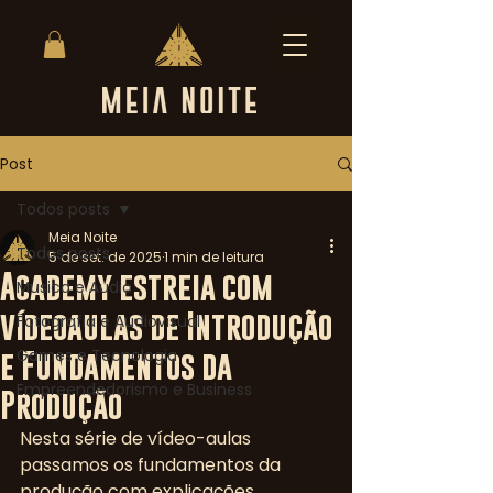
Post
Todos posts
Meia Noite
Todos posts
5 de set. de 2025
1 min de leitura
Academy estreia com
Musica e Audio
vídeoaulas de Introdução
Fotografia e Audiovisual
Games e Tecnologia
e Fundamentos da
Empreendedorismo e Business
Produção
Nesta série de vídeo-aulas 
passamos os fundamentos da 
produção com explicações 